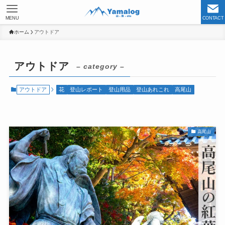
MENU
CONTACT
ホーム
アウトドア
アウトドア
– category –
アウトドア
花
登山レポート
登山用品
登山あれこれ
高尾山
高尾山