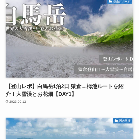
登山レポート
【登山レポ】白馬岳1泊2日 猿倉→栂池ルートを紹
介！大雪渓とお花畑【DAY1】
2023.09.12
国内旅行