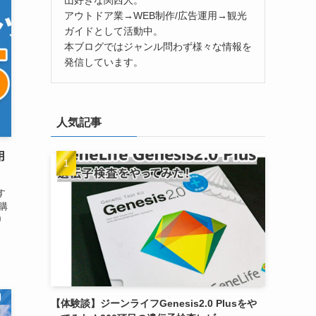
アウトドア業→WEB制作/広告運用→観光
ガイドとして活動中。
本ブログではジャンル問わず様々な情報を
発信しています。
人気記事
用
す
購
り
】
【体験談】ジーンライフGenesis2.0 Plusをや