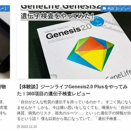
ュー】
商品【レビュー
荷物
【体験談】ジーンライフGenesis2.0 Plusをやってみ
た！360項目の遺伝子検査レビュー
済、
「自分がどんな性質の遺伝子を持っているのか？」 すごく気にな
の充電
ませんか？ しかも、今は痛い思いをしなくても、唾液から「自分
持ち
体質、病気のリスク、祖先のルーツ…」といった遺伝子の情報が分
.
るという話！ 僕も以前から気になっていて、「遺伝子検査...
2022.11.10