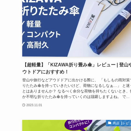
【超軽量】「KIZAWA折り畳み傘」レビュー | 登山
ウトドアにおすすめ！
登山や旅行などアウドドアに出かける際に、 「もしもの雨対策
りたたみ傘を持っていきたいけど、荷物になるしなぁ…」 と迷
とはありませんか？ なるべく余分な荷物を持ちたくないとき、
か不明な折りたたみ傘を持っていくのは躊躇しますよね。 で...
2023.11.01
商品【レビ