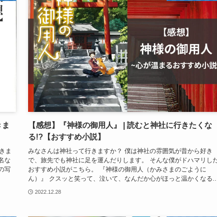
きま
【感想】『神様の御用人』 | 読むと神社に行きたくな
る!?【おすすめ小説】
きま
みなさんは神社って行きますか？ 僕は神社の雰囲気が昔から好き
名な
で、旅先でも神社に足を運んだりします。 そんな僕がドハマリし
の写
おすすめ小説がこちら。 『神様の御用人（かみさまのごように
ん）』 クスッと笑って、泣いて、なんだか心がほっと温かくなる..
2022.12.28