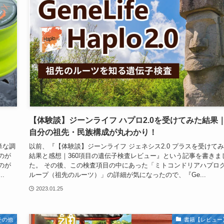
【体験談】ジーンライフ ハプロ2.0を受けてみた結果
自分の祖先・民族構成が丸わかり！
単な調
以前、『【体験談】ジーンライフ ジェネシス2.0 プラスを受けて
のが
結果と感想｜360項目の遺伝子検査レビュー』という記事を書きま
のが
た。 その後、この検査項目の中にあった「ミトコンドリアハプロ
.
ループ（祖先のルーツ）」の詳細が気になったので、『Ge...
2023.01.25
その他
書籍【レビュー