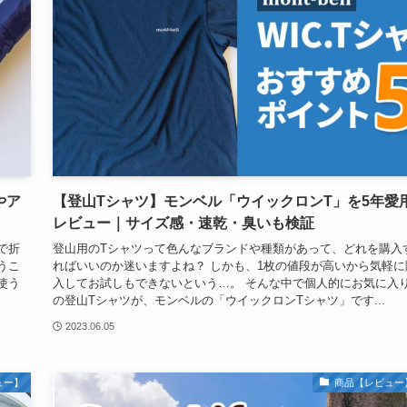
やア
【登山Tシャツ】モンベル「ウイックロンT」を5年愛
レビュー｜サイズ感・速乾・臭いも検証
で折
登山用のTシャツって色んなブランドや種類があって、どれを購入
うこ
ればいいのか迷いますよね？ しかも、1枚の値段が高いから気軽に
使う
入してお試しもできないという…。 そんな中で個人的にお気に入
の登山Tシャツが、モンベルの「ウイックロンTシャツ」です...
2023.06.05
ュー】
商品【レビュー