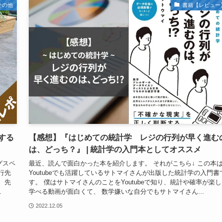
その他
書籍【レビュー
する
【感想】『はじめての統計学 レジの行列が早く進む
は、どっち？』 | 統計学の入門本としてオススメ
グスペ
最近、読んで面白かった本を紹介します。 それがこちら↓ この本
行先
Youtubeでも活躍しているサトマイさんが出版した統計学の入門書
 先
す。 僕はサトマイさんのことをYoutubeで知り、統計や確率が楽
.
学べる動画が面白くて、 数学嫌いな自分でもサトマイさん...
2022.12.05