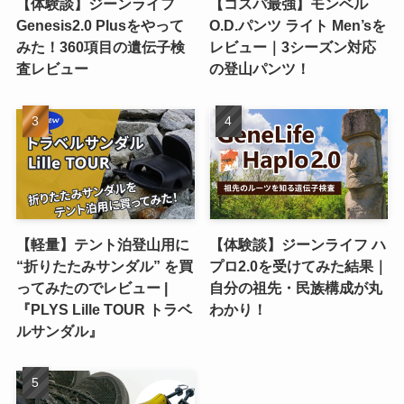
【体験談】ジーンライフ
【コスパ最強】モンベル
Genesis2.0 Plusをやって
O.D.パンツ ライト Men’sを
みた！360項目の遺伝子検
レビュー｜3シーズン対応
査レビュー
の登山パンツ！
【軽量】テント泊登山用に
【体験談】ジーンライフ ハ
“折りたたみサンダル” を買
プロ2.0を受けてみた結果｜
ってみたのでレビュー |
自分の祖先・民族構成が丸
『PLYS Lille TOUR トラベ
わかり！
ルサンダル』