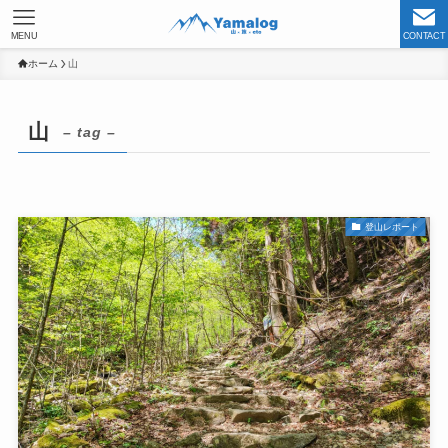
MENU
CONTACT
ホーム
山
山
– tag –
登山レポート