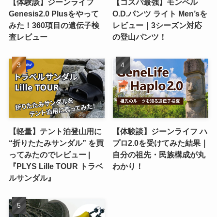
【体験談】ジーンライフ
【コスパ最強】モンベル
Genesis2.0 Plusをやって
O.D.パンツ ライト Men’sを
みた！360項目の遺伝子検
レビュー｜3シーズン対応
査レビュー
の登山パンツ！
【軽量】テント泊登山用に
【体験談】ジーンライフ ハ
“折りたたみサンダル” を買
プロ2.0を受けてみた結果｜
ってみたのでレビュー |
自分の祖先・民族構成が丸
『PLYS Lille TOUR トラベ
わかり！
ルサンダル』